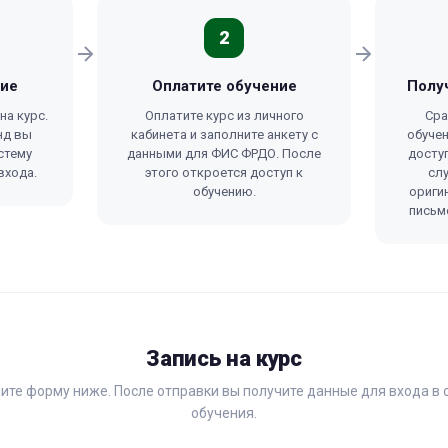
2
ние
Оплатите обучение
Полу
на курс.
Оплатите курс из личного
Сра
нд вы
кабинета и заполните анкету с
обучен
стему
данными для ФИС ФРДО. После
доступ
входа.
этого откроется доступ к
сл
обучению.
ориги
письм
Запись на курс
ите форму ниже. После отправки вы получите данные для входа в 
обучения.