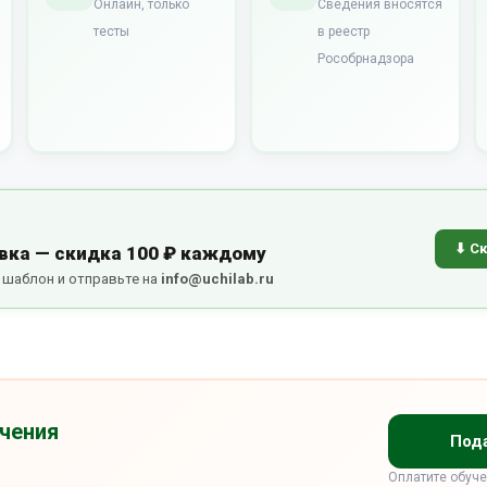
Онлайн, только
Сведения вносятся
тесты
в реестр
Рособрнадзора
⬇ Ск
вка — скидка 100 ₽ каждому
е шаблон и отправьте на
info@uchilab.ru
чения
Пода
Оплатите обуче