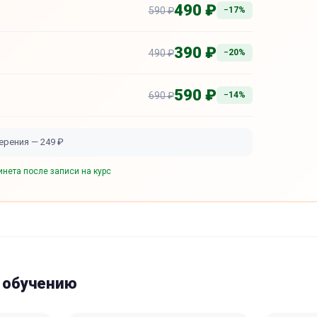
490 ₽
590 ₽
−17%
390 ₽
490 ₽
−20%
590 ₽
690 ₽
−14%
рения — 249 ₽
инета после записи на курс
к обучению