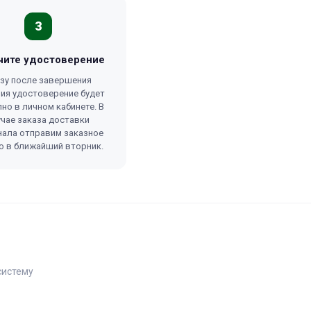
3
чите удостоверение
зу после завершения
ия удостоверение будет
но в личном кабинете. В
учае заказа доставки
нала отправим заказное
о в ближайший вторник.
систему