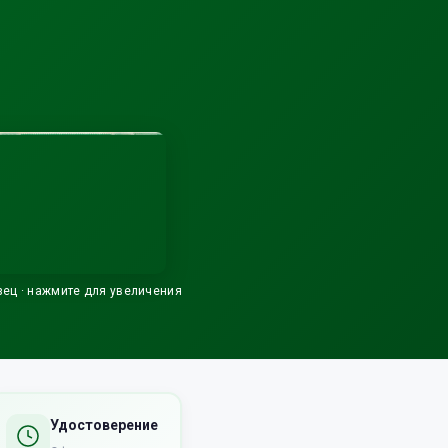
зец · нажмите для увеличения
Удостоверение